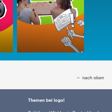
nach oben
Themen bei logo!
:
logo!
Darum sin
:
logo!