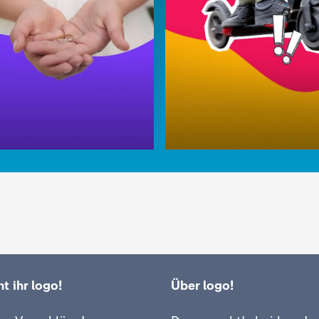
t ihr logo!
Über logo!
:
logo!
gsverheiratet in den
Wie gefährlich sind E-