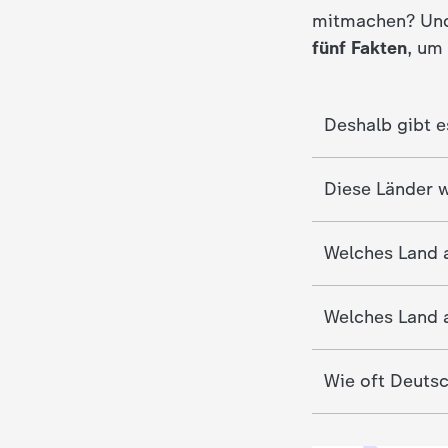
mitmachen? Und
c
fünf Fakten
, um
h
Deshalb gibt e
r
i
Diese Länder 
c
Welches Land a
h
Welches Land 
t
e
Wie oft Deuts
n