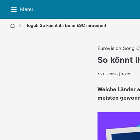
Menü
logo!: So könnt ihr beim ESC mitreden!
l
Eurovision Song C
o
So könnt i
:
g
15.05.2026 | 18:32
o
Welche Länder a
!
meisten gewonne
-
d