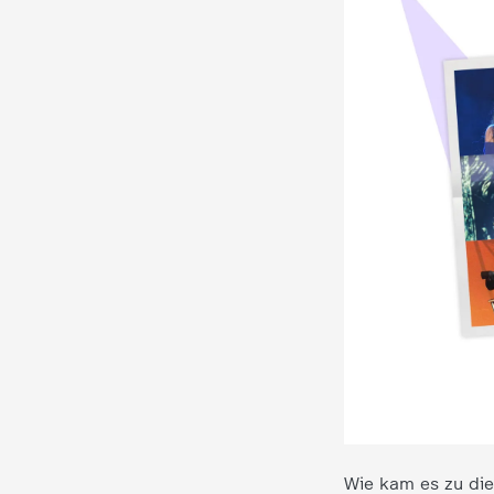
d
e
s
Z
D
F
Wie kam es zu die