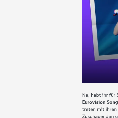
i
e
K
i
n
d
e
r
Na, habt ihr fü
Eurovision Son
n
treten mit ihren
a
Zuschauenden un