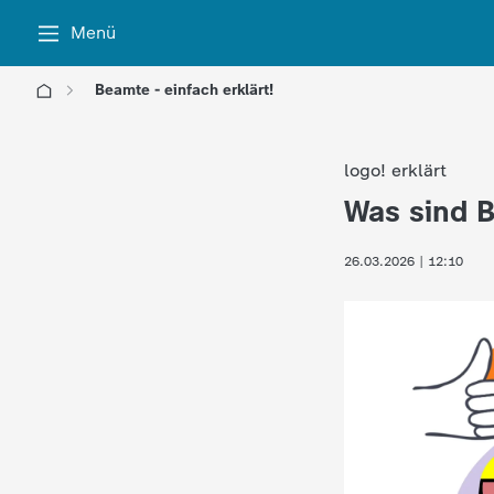
Menü
Beamte - einfach erklärt!
l
logo! erklärt
o
Was sind 
:
g
26.03.2026 | 12:10
o
!
-
d