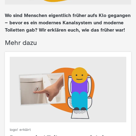
e
Wo sind Menschen eigentlich früher aufs Klo gegangen
– bevor es ein modernes Kanalsystem und moderne
K
Toiletten gab? Wir erklären euch, wie das früher war!
i
Mehr dazu
n
d
e
r
n
a
logo! erklärt