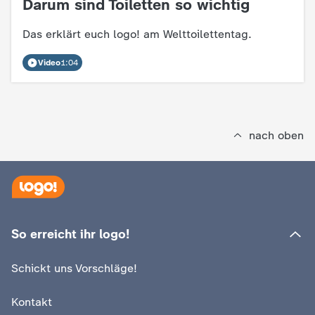
Darum sind Toiletten so wichtig
:
c
Das erklärt euch logo! am Welttoilettentag.
h
Video
1:04
r
i
nach oben
c
h
t
So erreicht ihr logo!
e
Schickt uns Vorschläge!
n
Kontakt