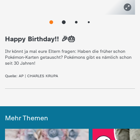
e
K
Happy Birthday!! 🎉🎂
i
Ihr könnt ja mal eure Eltern fragen: Haben die früher schon
n
Pokémon-Karten getauscht? Pokémons gibt es nämlich schon
seit 30 Jahren!
d
Quelle:
AP | CHARLES KRUPA
e
r
n
Mehr Themen
a