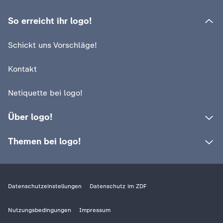
d
:
:
logo!
logo!
Zwangsverheiratet in den
Wie gefährlich si
So erreicht ihr logo!
e
Sommerferien
Scooter?!
Schickt uns Vorschläge!
s
Video
2:32
Video
2:13
Kontakt
Z
Netiquette bei logo!
D
Über logo!
F
Themen bei logo!
Datenschutzeinstellungen
Datenschutz im ZDF
Nutzungsbedingungen
Impressum