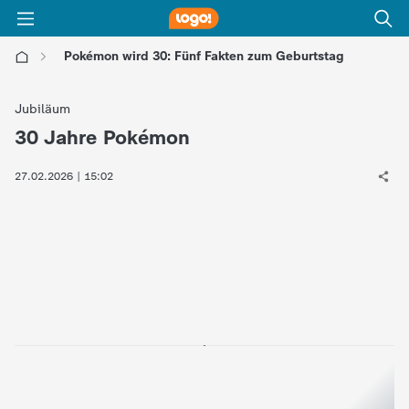
Pokémon wird 30: Fünf Fakten zum Geburtstag
l
Jubiläum
o
30 Jahre Pokémon
:
g
27.02.2026 | 15:02
o
!
-
d
i