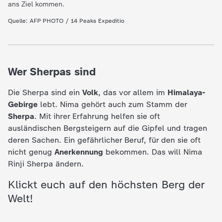
d
ans Ziel kommen.
Quelle: AFP PHOTO / 14 Peaks Expeditio
e
s
Wer Sherpas sind
Z
Die Sherpa sind ein
Volk
, das vor allem im
Himalaya-
D
Gebirge
lebt. Nima gehört auch zum Stamm der
Sherpa
. Mit ihrer Erfahrung helfen sie oft
F
ausländischen Bergsteigern auf die Gipfel und tragen
deren Sachen. Ein gefährlicher Beruf, für den sie oft
nicht genug
Anerkennung
bekommen. Das will Nima
Rinji Sherpa ändern.
Klickt euch auf den höchsten Berg der
Welt!