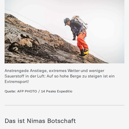
e
K
i
n
d
Anstrengede Anstiege, extremes Wetter und weniger
Sauerstoff in der Luft: Auf so hohe Berge zu steigen ist ein
e
Extremsport!
Quelle: AFP PHOTO / 14 Peaks Expeditio
r
n
Das ist Nimas Botschaft
a