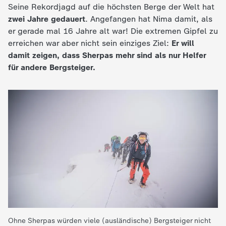
Seine Rekordjagd auf die höchsten Berge der Welt hat
c
zwei Jahre gedauert
. Angefangen hat Nima damit, als
er gerade mal 16 Jahre alt war! Die extremen Gipfel zu
h
erreichen war aber nicht sein einziges Ziel:
Er will
damit zeigen, dass Sherpas mehr sind als nur Helfer
r
für andere Bergsteiger.
i
c
h
t
e
n
Ohne Sherpas würden viele (ausländische) Bergsteiger nicht