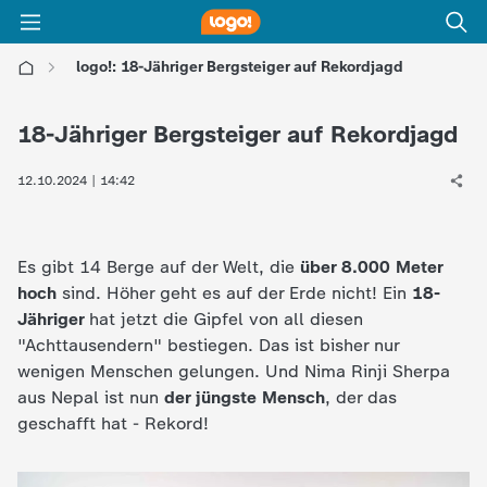
logo!: 18-Jähriger Bergsteiger auf Rekordjagd
l
18-Jähriger Bergsteiger auf Rekordjagd
o
12.10.2024 | 14:42
g
o
Es gibt 14 Berge auf der Welt, die
über 8.000 Meter
hoch
sind. Höher geht es auf der Erde nicht! Ein
18-
!
Jähriger
hat jetzt die Gipfel von all diesen
"Achttausendern" bestiegen. Das ist bisher nur
-
wenigen Menschen gelungen. Und Nima Rinji Sherpa
aus Nepal ist nun
der jüngste Mensch
, der das
d
geschafft hat - Rekord!
i