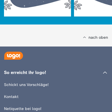
c
h
r
nach oben
i
c
h
So erreicht ihr logo!
:
:
logo!
logo!
t
Türchen 24
Türchen 23
Schickt uns Vorschläge!
Video
0:10
Video
0:09
e
Kontakt
n
Netiquette bei logo!