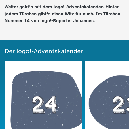
Weiter geht's mit dem logo!-Adventskalender. Hinter
e
jedem Türchen gibt's einen Witz für euch. Im Türchen
Nummer 14 von logo!-Reporter Johannes.
K
i
Der logo!-Adventskalender
n
d
e
r
n
a