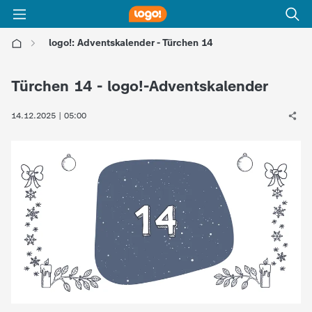
logo!: Adventskalender - Türchen 14
l
Türchen 14 - logo!-Adventskalender
o
14.12.2025 | 05:00
g
o
!
-
d
i