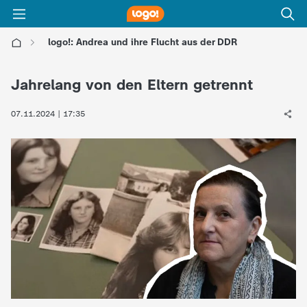
logo!: Andrea und ihre Flucht aus der DDR
l
Jahrelang von den Eltern getrennt
o
07.11.2024 | 17:35
g
o
!
-
d
i