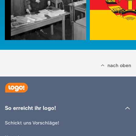
d
e
s
Z
D
nach oben
F
So erreicht ihr logo!
:
logo!
Deutsche Demok
:
logo!
Schickt uns Vorschläge!
So kam es zur Teilung
Republik (DDR)