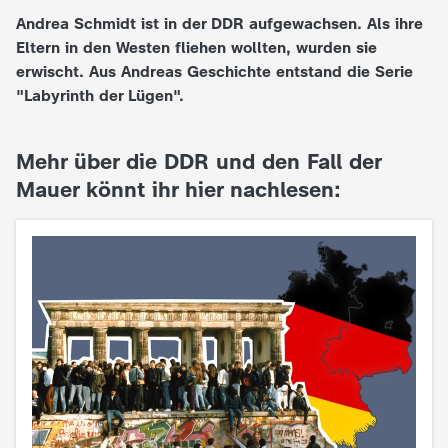
Andrea Schmidt ist in der DDR aufgewachsen. Als ihre
e
Eltern in den Westen fliehen wollten, wurden sie
erwischt. Aus Andreas Geschichte entstand die Serie
K
"Labyrinth der Lügen".
i
Mehr über die DDR und den Fall der
n
Mauer könnt ihr hier nachlesen:
d
e
r
n
a