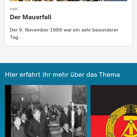
c
logo!
Der Mauerfall
:
h
Der 9. November 1989 war ein sehr besonderer
r
Tag.
i
c
Hier erfahrt ihr mehr über das Thema
h
t
e
n