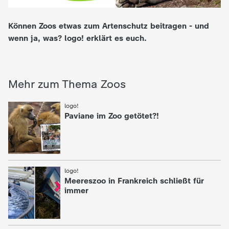
e
Können Zoos etwas zum Artenschutz beitragen - und
wenn ja, was? logo! erklärt es euch.
K
i
Mehr zum Thema Zoos
n
logo!
:
d
Paviane im Zoo getötet?!
e
r
logo!
:
Meereszoo in Frankreich schließt für
n
immer
a