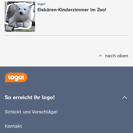
logo!
:
c
Eisbären-Kinderzimmer im Zoo!
h
r
i
nach oben
c
h
t
So erreicht ihr logo!
e
Schickt uns Vorschläge!
n
Kontakt