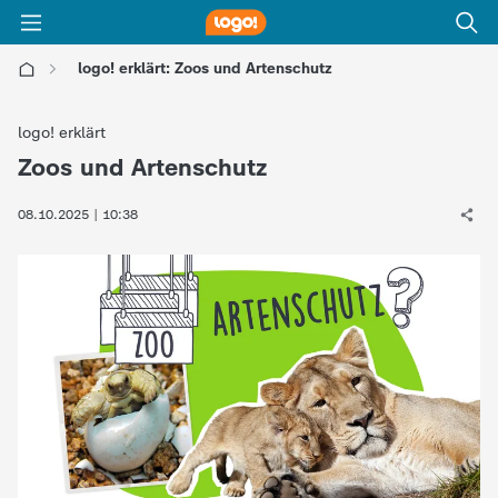
logo! erklärt: Zoos und Artenschutz
l
logo! erklärt
o
Zoos und Artenschutz
:
g
08.10.2025 | 10:38
o
!
-
d
i