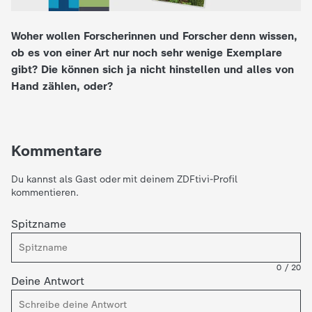
e
Woher wollen Forscherinnen und Forscher denn wissen,
ob es von einer Art nur noch sehr wenige Exemplare
K
gibt? Die können sich ja nicht hinstellen und alles von
Hand zählen, oder?
i
n
Kommentare
d
Du kannst als Gast oder mit deinem ZDFtivi-Profil
e
kommentieren.
r
Spitzname
n
0
/
20
Deine Antwort
a