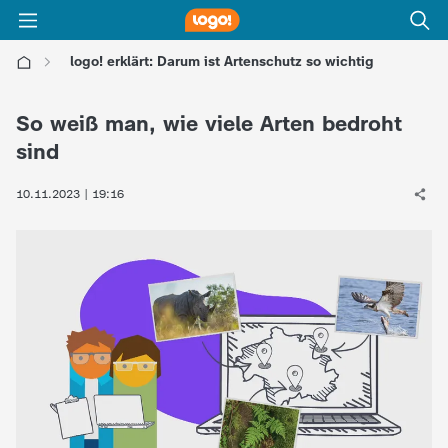
logo! erklärt: Darum ist Artenschutz so wichtig
l
So weiß man, wie viele Arten bedroht
o
sind
g
10.11.2023 | 19:16
o
!
-
d
i