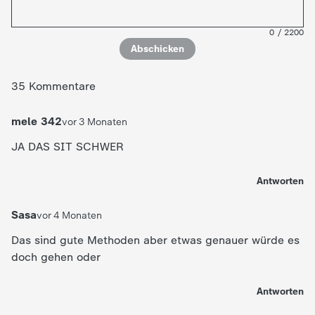
c
0
/
2200
h
Abschicken
r
35 Kommentare
i
mele 342
vor 3 Monaten
JA DAS SIT SCHWER
c
h
Antworten
t
Sasa
vor 4 Monaten
Das sind gute Methoden aber etwas genauer würde es
e
doch gehen oder
n
Antworten