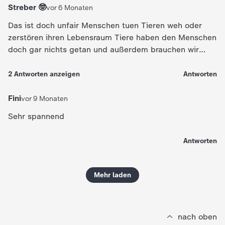
d
Streber 🤓
vor 6 Monaten
e
Das ist doch unfair Menschen tuen Tieren weh oder
zerstören ihren Lebensraum Tiere haben den Menschen
s
doch gar nichts getan und außerdem brauchen wir
manche ja zum Leben
Z
2
Antworten
anzeigen
Antworten
D
Fini
vor 9 Monaten
Sehr spannend
F
Antworten
Mehr laden
nach oben