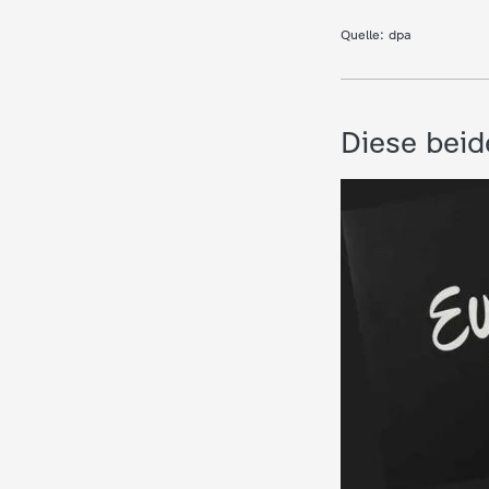
Quelle:
dpa
c
h
Diese beid
r
i
c
h
t
e
n