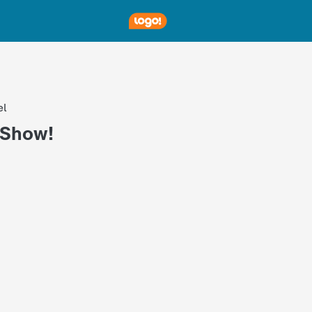
el
e Show!