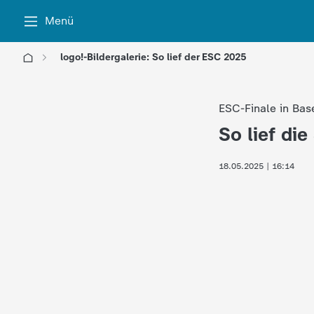
Menü
logo!-Bildergalerie: So lief der ESC 2025
l
ESC-Finale in Bas
o
So lief di
:
g
18.05.2025 | 16:14
o
!
-
d