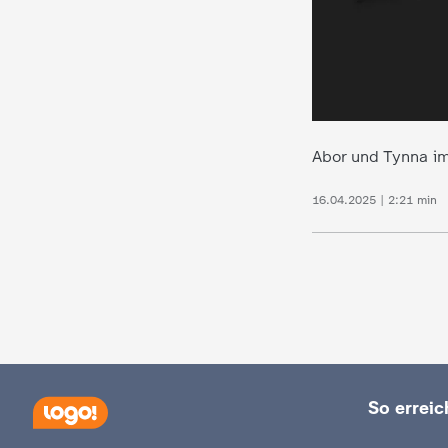
d
e
s
Abor und Tynna im
Z
16.04.2025 | 2:21 min
D
F
So erreich