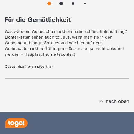
e
Für die Gemütlichkeit
K
Was wäre ein Weihnachtsmarkt ohne die schöne Beleuchtung?
Lichterketten sehen auch toll aus, wenn man sie in der
i
Wohnung aufhängt. So kunstvoll wie hier auf dem
Weihnachtsmarkt in Göttingen müssen sie gar nicht dekoriert
n
werden – Hauptsache, sie leuchten!
Quelle:
dpa/ swen pfoertner
d
e
r
nach oben
n
a