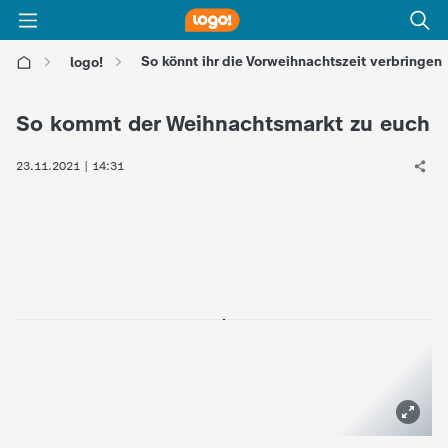
So könnt ihr die Vorweihnachtszeit verbringen
logo!
l
So kommt der Weihnachtsmarkt zu euch
o
23.11.2021 | 14:31
g
o
!
-
d
i