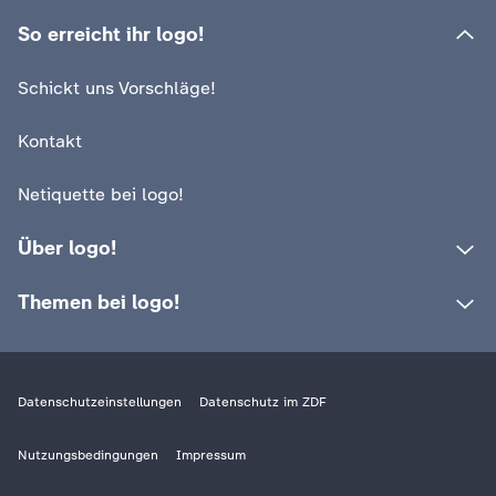
c
So erreicht ihr logo!
h
Schickt uns Vorschläge!
r
Kontakt
i
Netiquette bei logo!
c
Über logo!
h
Themen bei logo!
t
e
Datenschutzeinstellungen
Datenschutz im ZDF
n
Nutzungsbedingungen
Impressum