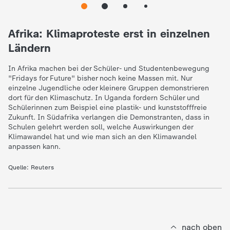
e
Afrika: Klimaproteste erst in einzelnen
K
Ländern
i
In Afrika machen bei der Schüler- und Studentenbewegung
"Fridays for Future" bisher noch keine Massen mit. Nur
einzelne Jugendliche oder kleinere Gruppen demonstrieren
n
dort für den Klimaschutz. In Uganda fordern Schüler und
Schülerinnen zum Beispiel eine plastik- und kunststofffreie
d
Zukunft. In Südafrika verlangen die Demonstranten, dass in
Schulen gelehrt werden soll, welche Auswirkungen der
Klimawandel hat und wie man sich an den Klimawandel
e
anpassen kann.
r
Quelle:
Reuters
n
a
nach oben