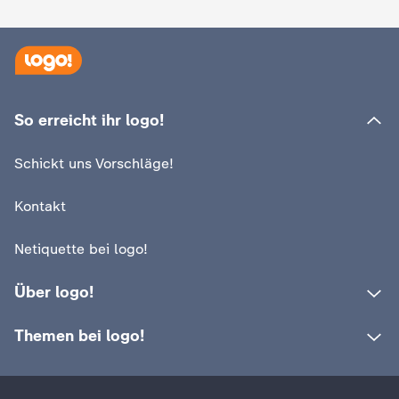
c
h
r
So erreicht ihr logo!
i
Schickt uns Vorschläge!
c
Kontakt
h
Netiquette bei logo!
t
Über logo!
e
Themen bei logo!
n