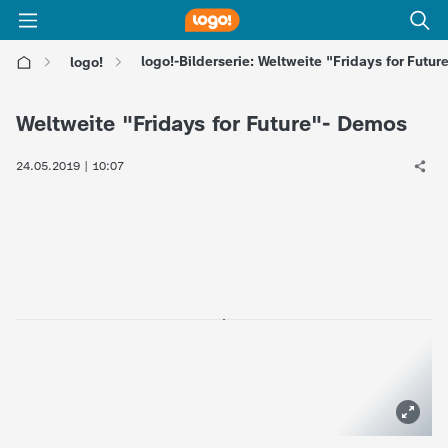
logo!-Bilderserie: Weltweite "Fridays for Futu
logo!
l
Weltweite "Fridays for Future"- Demos
o
24.05.2019 | 10:07
g
o
!
-
d
i