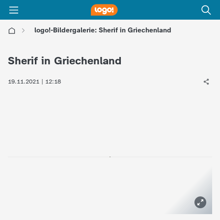
logo!-Bildergalerie: Sherif in Griechenland
l
Sherif in Griechenland
o
19.11.2021 | 12:18
g
o
!
-
d
i