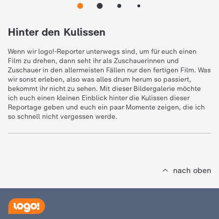
e
Hinter den Kulissen
K
Wenn wir logo!-Reporter unterwegs sind, um für euch einen
Film zu drehen, dann seht ihr als Zuschauerinnen und
i
Zuschauer in den allermeisten Fällen nur den fertigen Film. Was
wir sonst erleben, also was alles drum herum so passiert,
n
bekommt ihr nicht zu sehen. Mit dieser Bildergalerie möchte
ich euch einen kleinen Einblick hinter die Kulissen dieser
Reportage geben und euch ein paar Momente zeigen, die ich
d
so schnell nicht vergessen werde.
e
r
nach oben
n
a