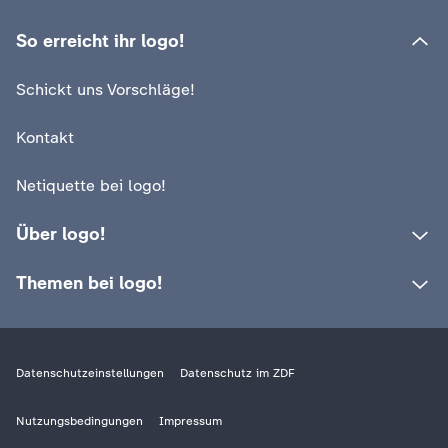
c
So erreicht ihr logo!
h
Schickt uns Vorschläge!
r
Kontakt
i
Netiquette bei logo!
c
Über logo!
h
Themen bei logo!
t
e
Datenschutzeinstellungen
Datenschutz im ZDF
n
Nutzungsbedingungen
Impressum