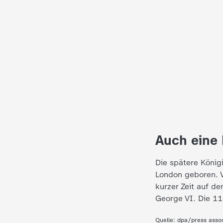
i
e
K
i
n
d
Auch eine 
e
Die spätere König
r
London geboren. V
kurzer Zeit auf de
n
George VI. Die 11
a
Quelle:
dpa/press asso