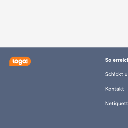
c
h
r
i
So erreich
c
Schickt u
h
Kontakt
t
Netiquett
e
n