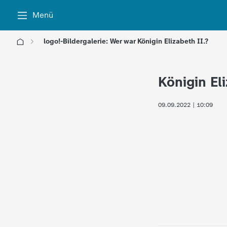
Menü
logo!-Bildergalerie: Wer war Königin Elizabeth II.?
l
Königin Eli
o
09.09.2022 | 10:09
g
o
!
-
d