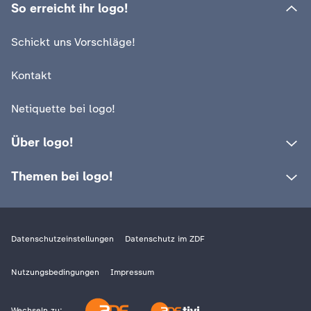
So erreicht ihr logo!
c
Schickt uns Vorschläge!
h
Kontakt
r
Netiquette bei logo!
i
Über logo!
c
Themen bei logo!
h
t
Datenschutzeinstellungen
Datenschutz im ZDF
e
Nutzungsbedingungen
Impressum
n
Wechseln zu: