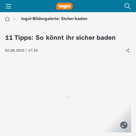
logo!-Bildergalerie: Sicher baden
l
11 Tipps: So könnt ihr sicher baden
o
02.06.2023 | 17:14
g
o
!
-
d
i