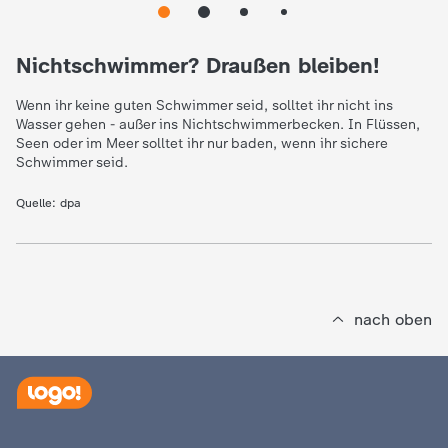
e
Nichtschwimmer? Draußen bleiben!
K
Wenn ihr keine guten Schwimmer seid, solltet ihr nicht ins
Wasser gehen - außer ins Nichtschwimmerbecken. In Flüssen,
i
Seen oder im Meer solltet ihr nur baden, wenn ihr sichere
Schwimmer seid.
n
Quelle:
dpa
d
e
nach oben
r
n
a