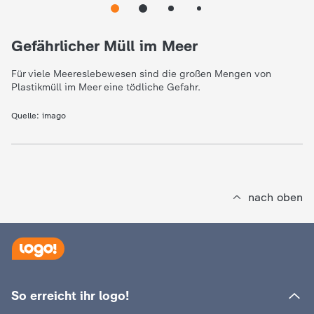
e
Gefährlicher Müll im Meer
K
Für viele Meereslebewesen sind die großen Mengen von
Plastikmüll im Meer eine tödliche Gefahr.
i
Quelle:
imago
n
d
e
nach oben
r
n
a
So erreicht ihr logo!