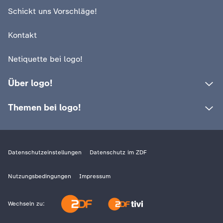
c
Schickt uns Vorschläge!
h
Kontakt
r
Netiquette bei logo!
i
Über logo!
c
Themen bei logo!
h
t
Datenschutzeinstellungen
Datenschutz im ZDF
e
Nutzungsbedingungen
Impressum
n
Wechseln zu: