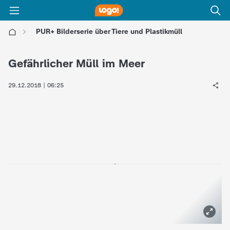
PUR+ Bilderserie über Tiere und Plastikmüll
l
Gefährlicher Müll im Meer
o
29.12.2018 | 06:25
g
o
!
-
d
i