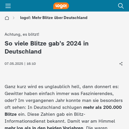
logo!: Mehr Blitze über Deutschland
l
Achtung, es blitzt!
o
So viele Blitze gab’s 2024 in
:
Deutschland
g
07.05.2025 | 16:10
o
!
Ganz kurz wird es unglaublich hell, dann donnert es:
Gewitter haben einfach immer was Faszinierendes,
-
oder? Im vergangenen Jahr konnte man sie besonders
oft sehen: In Deutschland schlugen
mehr als 200.000
d
Blitze
ein. Diese Zahlen gab ein Blitz-
Informationsdienst bekannt. Damit war am Himmel
i
mehr los als in den beiden Vorjahren
. Die waren