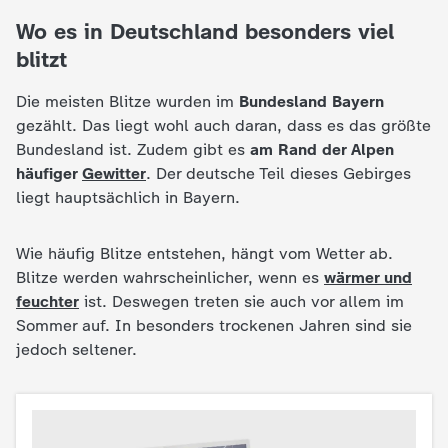
c
Wo es in Deutschland besonders viel
blitzt
h
Die meisten Blitze wurden im
Bundesland Bayern
r
gezählt. Das liegt wohl auch daran, dass es das größte
Bundesland ist. Zudem gibt es
am Rand der Alpen
i
häufiger
Gewitter
. Der deutsche Teil dieses Gebirges
liegt hauptsächlich in Bayern.
c
Wie häufig Blitze entstehen, hängt vom Wetter ab.
h
Blitze werden wahrscheinlicher, wenn es
wärmer und
feuchter
ist. Deswegen treten sie auch vor allem im
t
Sommer auf. In besonders trockenen Jahren sind sie
jedoch seltener.
e
n