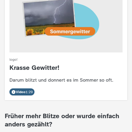
d
e
s
Z
D
logo!
Krasse Gewitter!
:
F
Darum blitzt und donnert es im Sommer so oft.
Video
1:29
Früher mehr Blitze oder wurde einfach
anders gezählt?