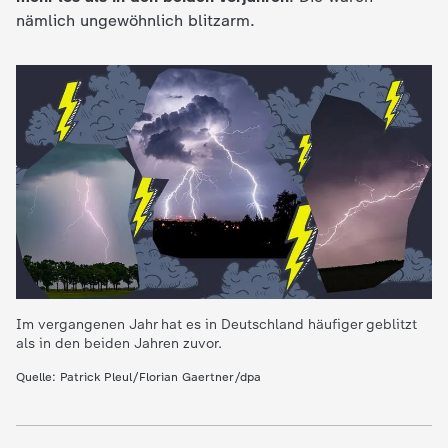
nämlich ungewöhnlich blitzarm.
e
K
i
n
d
e
r
Im vergangenen Jahr hat es in Deutschland häufiger geblitzt
als in den beiden Jahren zuvor.
n
Quelle: Patrick Pleul/Florian Gaertner/dpa
a