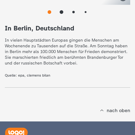
e
K
In Berlin, Deutschland
i
In vielen Hauptstädten Europas gingen die Menschen am
Wochenende zu Tausenden auf die Straße. Am Sonntag haben
in Berlin mehr als 100.000 Menschen für Frieden demonstriert.
n
Sie marschierten friedlich am berühmten Brandenburger Tor
und der russischen Botschaft vorbei.
d
Quelle:
epa, clemens bilan
e
r
nach oben
n
a