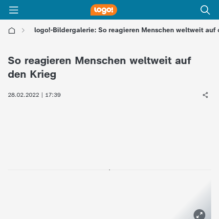
logo!-Bildergalerie: So reagieren Menschen weltweit auf
l
So reagieren Menschen weltweit auf
o
den Krieg
g
28.02.2022 | 17:39
o
!
-
d
i