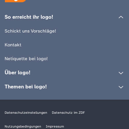
c
So erreicht ihr logo!
h
Schickt uns Vorschläge!
r
Kontakt
i
Netiquette bei logo!
c
Über logo!
h
Themen bei logo!
t
e
Datenschutzeinstellungen
Datenschutz im ZDF
n
Nutzungsbedingungen
Impressum