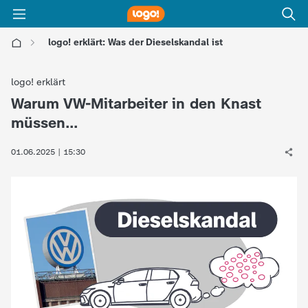
logo! erklärt: Was der Dieselskandal ist
l
logo! erklärt
o
Warum VW-Mitarbeiter in den Knast
:
müssen…
g
01.06.2025 | 15:30
o
!
-
d
i