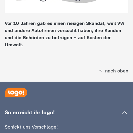
e
Vor 10 Jahren gab es einen riesigen Skandal, weil VW
K
und andere Autofirmen versucht haben, ihre Kunden
und die Behörden zu betrügen – auf Kosten der
i
Umwelt.
n
d
nach oben
e
r
n
So erreicht ihr logo!
a
Schickt uns Vorschläge!