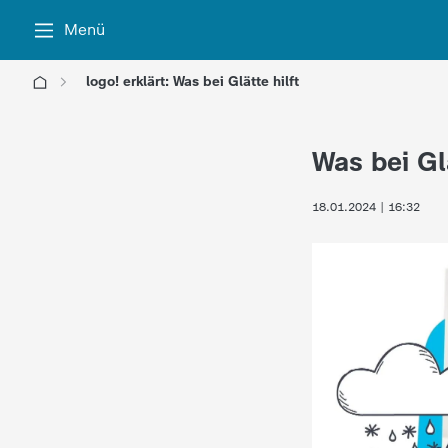
Menü
logo! erklärt: Was bei Glätte hilft
l
Was bei Glä
o
18.01.2024 | 16:32
g
o
!
-
d