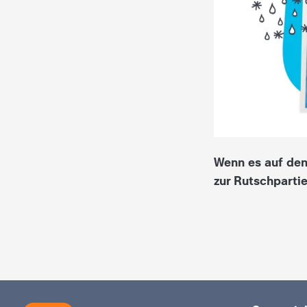
i
e
K
i
n
Wenn es auf den
d
zur Rutschpartie
e
r
n
a