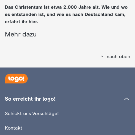
Das Christentum ist etwa 2.000 Jahre alt. Wie und wo
e
es entstanden ist, und wie es nach Deutschland kam,
erfahrt ihr hier.
K
Mehr dazu
i
n
nach oben
d
e
r
So erreicht ihr logo!
n
Schickt uns Vorschläge!
a
Kontakt