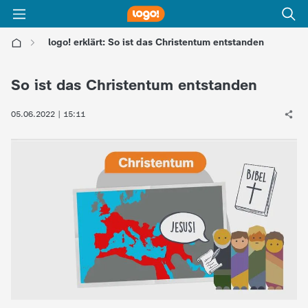
logo! erklärt: So ist das Christentum entstanden
l
So ist das Christentum entstanden
o
05.06.2022 | 15:11
g
o
!
-
d
i