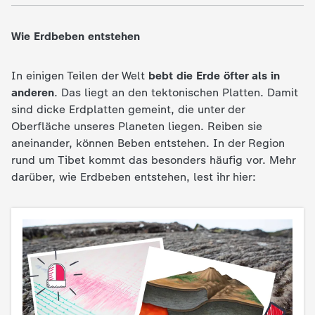
c
Wie Erdbeben entstehen
h
In einigen Teilen der Welt
bebt die Erde öfter als in
r
anderen
. Das liegt an den tektonischen Platten. Damit
sind dicke Erdplatten gemeint, die unter der
i
Oberfläche unseres Planeten liegen. Reiben sie
aneinander, können Beben entstehen. In der Region
c
rund um Tibet kommt das besonders häufig vor. Mehr
darüber, wie Erdbeben entstehen, lest ihr hier:
h
t
e
n