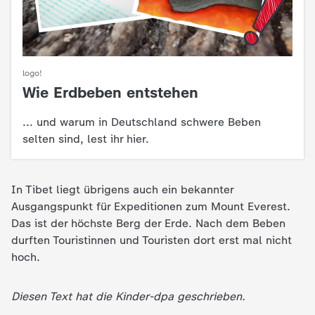
d
e
s
logo!
Wie Erdbeben entstehen
:
Z
... und warum in Deutschland schwere Beben
D
selten sind, lest ihr hier.
F
In Tibet liegt übrigens auch ein bekannter
Ausgangspunkt für Expeditionen zum Mount Everest.
Das ist der höchste Berg der Erde. Nach dem Beben
durften Touristinnen und Touristen dort erst mal nicht
hoch.
Diesen Text hat die Kinder-dpa geschrieben.