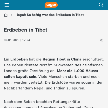
logo!: So heftig war das Erdbeben in Tibet
l
Erdbeben in Tibet
o
07.01.2025 | 17:24
g
o
Ein
Erdbeben
hat die
Region Tibet in China
erschüttert.
Das Beben richtete dort im Südwesten des asiatischen
!
Landes große Zerstörung an.
Mehr als 1.000 Häuser
sollen kaputt sein
. Viele Menschen starben und noch
-
mehr wurden verletzt. Die Erdstöße waren sogar in den
Nachbarländern Nepal und Indien zu spüren.
d
Nach dem Beben brachten Rettungskräfte
i
Anwohnerinnen und Anwohner in Sicherheit. Denn