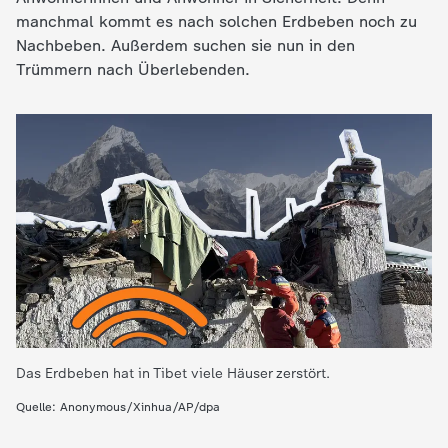
manchmal kommt es nach solchen Erdbeben noch zu
e
Nachbeben. Außerdem suchen sie nun in den
Trümmern nach Überlebenden.
K
i
n
d
e
r
n
Das Erdbeben hat in Tibet viele Häuser zerstört.
Quelle: Anonymous/Xinhua/AP/dpa
a