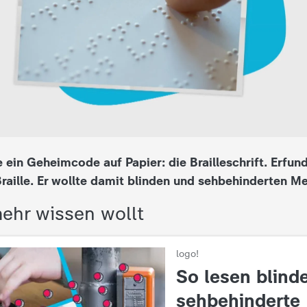
e ein Geheimcode auf Papier: die Brailleschrift. Erfund
Braille. Er wollte damit blinden und sehbehinderten M
ehr wissen wollt
logo!
:
So lesen blind
sehbehinderte