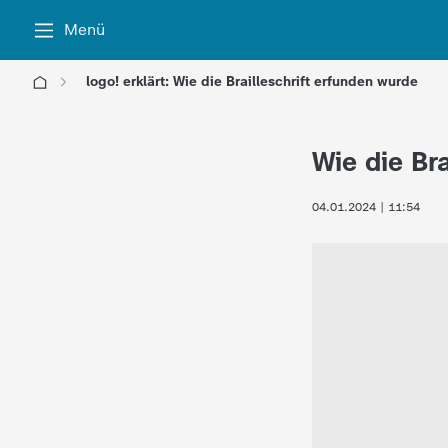
Menü
logo! erklärt: Wie die Brailleschrift erfunden wurde
l
Wie die Br
o
04.01.2024 | 11:54
g
o
!
-
d