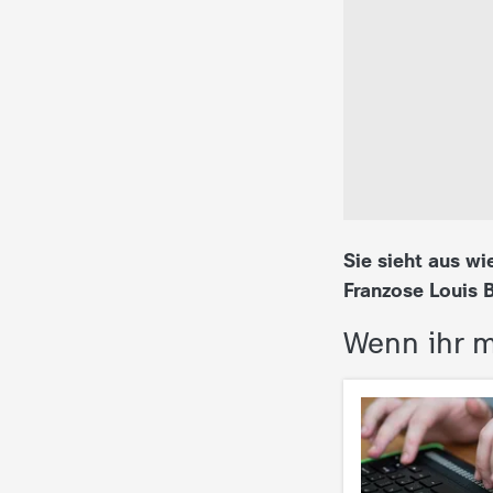
i
e
K
i
n
Sie sieht aus wi
d
Franzose Louis 
e
Wenn ihr m
r
n
a