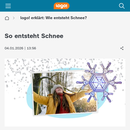
logo! erklärt: Wie entsteht Schnee?
l
So entsteht Schnee
o
04.01.2026 | 13:56
g
o
!
-
d
i