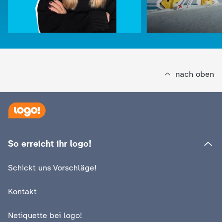
c
h
r
nach oben
i
c
h
:
logo!
Wenn ein Skigeb
So erreicht ihr logo!
:
logo!
t
verschwindet
Früher gab's mehr weiße
Schickt uns Vorschläge!
Weihnachten?!
Video
1:50
e
Kontakt
n
Netiquette bei logo!