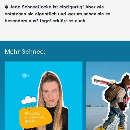
❄️ Jede Schneeflocke ist einzigartig! Aber wie
e
entstehen sie eigentlich und warum sehen sie so
besonders aus? logo! erklärt es euch.
K
i
Mehr Schnee:
n
d
e
r
n
a