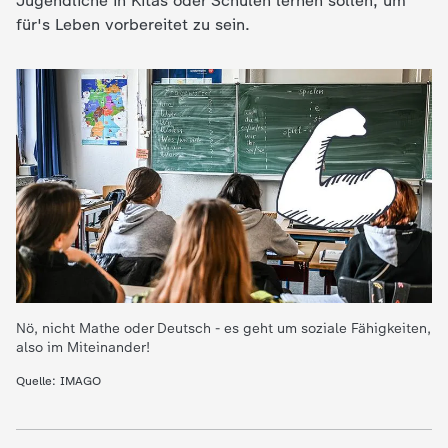
Jugendliche in Kitas oder Schulen lernen sollen, um
für's Leben vorbereitet zu sein.
e
K
i
n
d
e
r
Nö, nicht Mathe oder Deutsch - es geht um soziale Fähigkeiten,
also im Miteinander!
n
Quelle: IMAGO
a