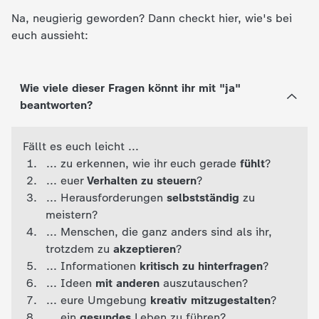
c
Na, neugierig geworden? Dann checkt hier, wie's bei
euch aussieht:
h
r
Wie viele dieser Fragen könnt ihr mit "ja"
beantworten?
i
Fällt es euch leicht ...
c
... zu erkennen, wie ihr euch gerade
fühlt
?
... euer
Verhalten zu steuern
?
h
... Herausforderungen
selbstständig
zu
meistern?
t
... Menschen, die ganz anders sind als ihr,
trotzdem zu
akzeptieren
?
e
... Informationen
kritisch zu hinterfragen
?
... Ideen
mit anderen
auszutauschen?
n
... eure Umgebung
kreativ mitzugestalten
?
... ein
gesundes
Leben zu führen?