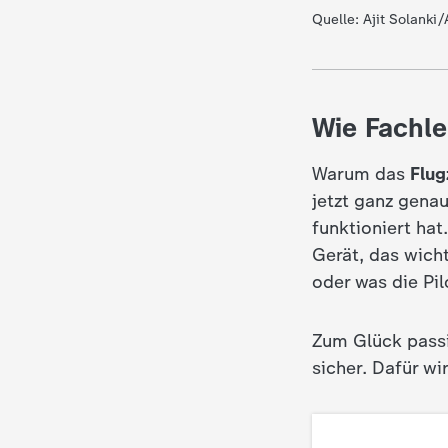
Quelle: Ajit Solanki
c
h
Wie Fachle
r
Warum das
Flug
i
jetzt ganz genau
funktioniert hat
c
Gerät, das wich
h
oder was die Pi
t
Zum Glück passi
sicher. Dafür wi
e
n