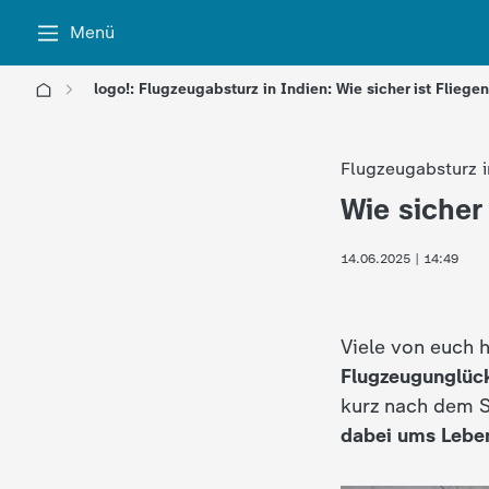
Menü
logo!: Flugzeugabsturz in Indien: Wie sicher ist Fliege
l
Flugzeugabsturz i
o
Wie sicher 
:
g
14.06.2025 | 14:49
o
!
Viele von euch 
Flugzeugunglüc
-
kurz nach dem S
dabei ums Leb
d