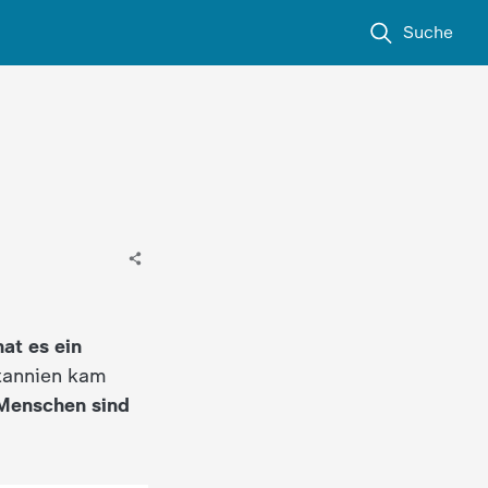
Suche
hat es ein
tannien kam
Menschen sind