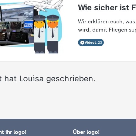
:
Wie sicher ist 
Wir erklären euch, was
wird, damit Fliegen sup
Video
1:23
t hat Louisa geschrieben.
t ihr logo!
Über logo!