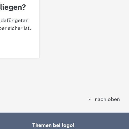
Fliegen?
 dafür getan
er sicher ist.
nach oben
Themen bei logo!