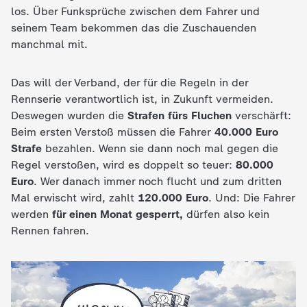
los. Über Funksprüche zwischen dem Fahrer und
e
seinem Team bekommen das die Zuschauenden
manchmal mit.
K
Das will der Verband, der für die Regeln in der
i
Rennserie verantwortlich ist, in Zukunft vermeiden.
Deswegen wurden die
Strafen fürs Fluchen
verschärft:
n
Beim ersten Verstoß müssen die Fahrer
40.000 Euro
Strafe
bezahlen. Wenn sie dann noch mal gegen die
d
Regel verstoßen, wird es doppelt so teuer:
80.000
Euro
. Wer danach immer noch flucht und zum dritten
e
Mal erwischt wird, zahlt
120.000 Euro
. Und: Die Fahrer
werden
für einen Monat gesperrt,
dürfen also kein
r
Rennen fahren.
n
a