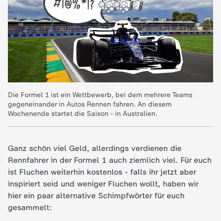
c
h
r
i
Die Formel 1 ist ein Wettbewerb, bei dem mehrere Teams
c
gegeneinander in Autos Rennen fahren. An diesem
Wochenende startet die Saison - in Australien.
h
Ganz schön viel Geld, allerdings verdienen die
t
Rennfahrer in der Formel 1 auch ziemlich viel. Für euch
ist Fluchen weiterhin kostenlos - falls ihr jetzt aber
e
inspiriert seid und weniger Fluchen wollt, haben wir
hier ein paar alternative Schimpfwörter für euch
n
gesammelt: