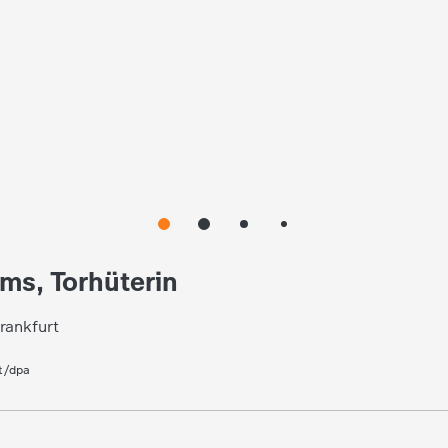
ms, Torhüterin
Frankfurt
t/dpa