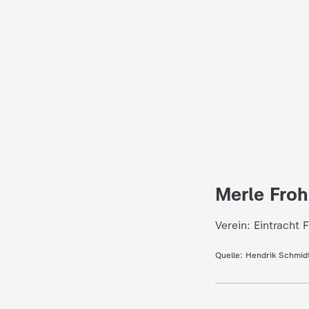
i
e
K
i
n
d
Merle Froh
e
Verein: Eintracht 
r
Quelle:
Hendrik Schmid
n
a