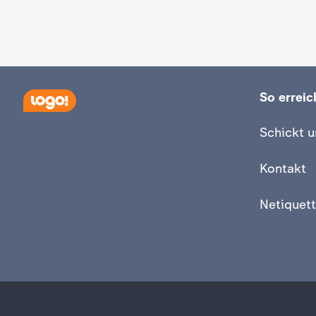
c
h
r
So erreich
i
Schickt u
c
Kontakt
h
Netiquett
t
e
n