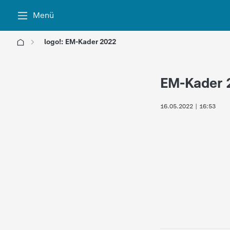
Menü
logo!: EM-Kader 2022
l
EM-Kader 
o
16.05.2022 | 16:53
g
o
!
-
d