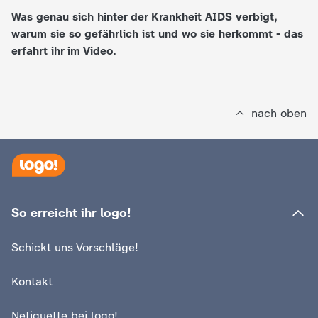
Was genau sich hinter der Krankheit AIDS verbigt,
e
warum sie so gefährlich ist und wo sie herkommt - das
erfahrt ihr im Video.
K
i
nach oben
n
d
e
So erreicht ihr logo!
r
Schickt uns Vorschläge!
n
Kontakt
a
Netiquette bei logo!