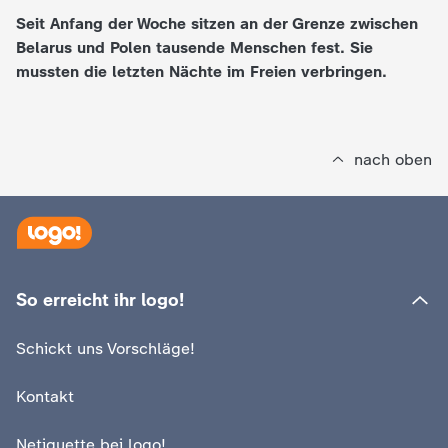
Seit Anfang der Woche sitzen an der Grenze zwischen
e
Belarus und Polen tausende Menschen fest. Sie
mussten die letzten Nächte im Freien verbringen.
K
i
nach oben
n
d
e
So erreicht ihr logo!
r
Schickt uns Vorschläge!
n
Kontakt
a
Netiquette bei logo!