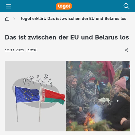
logo! erklärt: Das ist zwischen der EU und Belarus los
l
Das ist zwischen der EU und Belarus los
o
12.11.2021 | 18:16
g
o
!
-
d
i