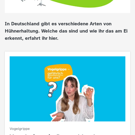
e
In Deutschland gibt es verschiedene Arten von
K
Hühnerhaltung. Welche das sind und wie ihr das am Ei
erkennt, erfahrt ihr hier.
i
n
d
e
r
n
a
Vogelgrippe