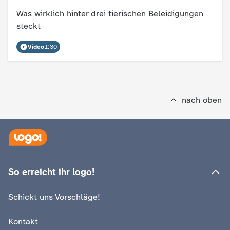
d
Was wirklich hinter drei tierischen Beleidigungen
e
steckt
Video
1:30
s
Z
D
nach oben
F
So erreicht ihr logo!
Schickt uns Vorschläge!
Kontakt