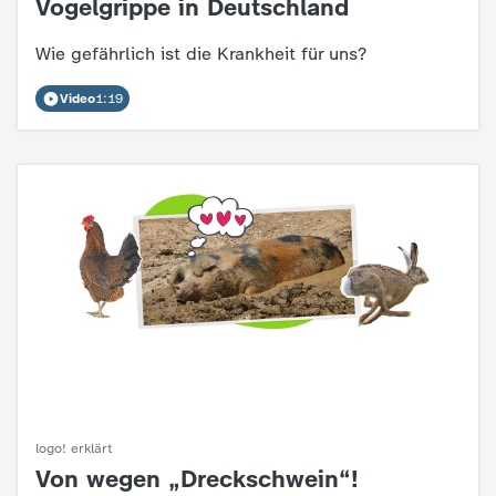
Vogelgrippe in Deutschland
:
c
Wie gefährlich ist die Krankheit für uns?
h
Video
1:19
r
i
c
h
t
e
n
logo! erklärt
Von wegen „Dreckschwein“!
: