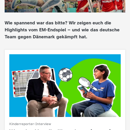
e
Wie spannend war das bitte? Wir zeigen euch die
K
Highlights vom EM-Endspiel – und wie das deutsche
Team gegen Dänemark gekämpft hat.
i
n
d
e
r
n
a
Kinderreporter-Interview