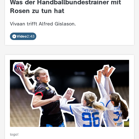
Was der Handballbundestrainer mit
:
c
Rosen zu tun hat
h
Vivaan trifft Alfred Gislason.
r
Video
2:43
i
c
h
t
e
n
logo!