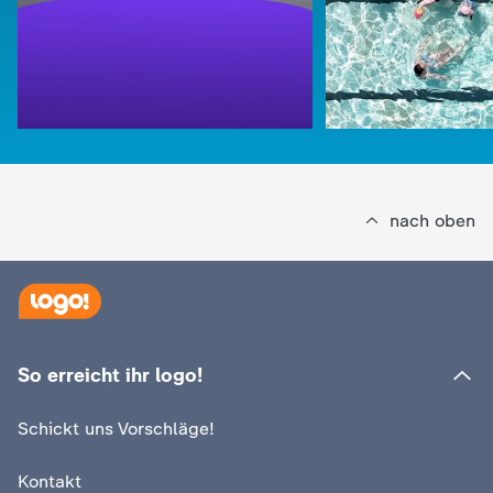
nach oben
:
logo!
So kriegt ihr eue
So erreicht ihr logo!
:
logo!
Diskus: Keine wirft weiter
Schwimmabzeic
Schickt uns Vorschläge!
Video
2:17
mit Video
2:14
Kontakt