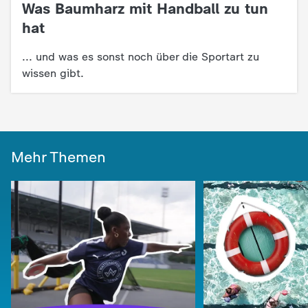
d
Was Baumharz mit Handball zu tun
:
hat
e
... und was es sonst noch über die Sportart zu
s
wissen gibt.
Z
D
Mehr Themen
F