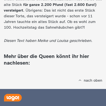
d
alte Stück
für ganze 2.200 Pfund (fast 2.600 Euro!)
versteigert
. Übrigens: Das ist nicht das erste Stück
e
dieser Torte, das versteigert wurde - schon vor 11
Jahren tauchte ein altes Stück auf. Ob es wohl zum
s
100. Hochzeitstag das Sahnehäubchen gibt?!
Z
Diesen Text haben Meike und Louisa geschrieben.
D
Mehr über die Queen könnt ihr hier
F
nachlesen:
nach oben