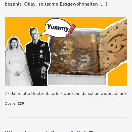
bezahlt. Okay, seltsame Essgewohnheiten ... ?
e
K
i
n
d
e
77 Jahre alte Hochzeitstorte - wer kann da schon widerstehen?
r
Quelle: ZDF
n
a