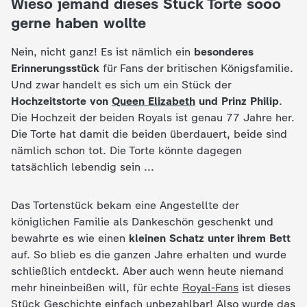
Wieso jemand dieses Stück Torte sooo
c
gerne haben wollte
h
Nein, nicht ganz! Es ist nämlich ein
besonderes
Erinnerungsstück
für Fans der britischen Königsfamilie.
r
Und zwar handelt es sich um ein Stück der
Hochzeitstorte von
Queen Elizabeth
und Prinz Philip
.
i
Die Hochzeit der beiden Royals ist genau 77 Jahre her.
Die Torte hat damit die beiden überdauert, beide sind
c
nämlich schon tot. Die Torte könnte dagegen
tatsächlich lebendig sein ...
h
Das Tortenstück bekam eine Angestellte der
t
königlichen Familie als Dankeschön geschenkt und
bewahrte es wie einen
kleinen Schatz unter ihrem Bett
e
auf. So blieb es die ganzen Jahre erhalten und wurde
schließlich entdeckt. Aber auch wenn heute niemand
n
mehr hineinbeißen will, für echte
Royal-Fans
ist dieses
Stück Geschichte einfach unbezahlbar! Also wurde das