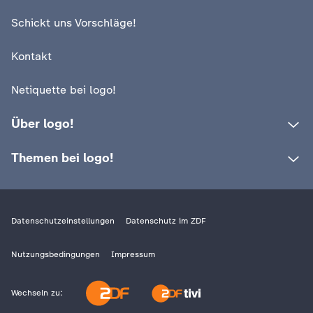
c
Schickt uns Vorschläge!
h
Kontakt
r
Netiquette bei logo!
i
Über logo!
c
Themen bei logo!
h
t
Datenschutzeinstellungen
Datenschutz im ZDF
e
Nutzungsbedingungen
Impressum
n
Wechseln zu: