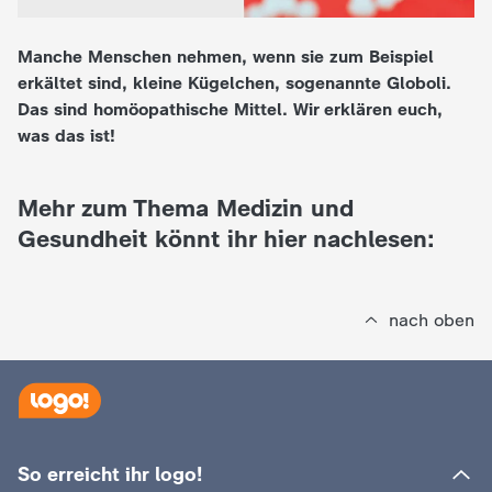
e
Manche Menschen nehmen, wenn sie zum Beispiel
erkältet sind, kleine Kügelchen, sogenannte Globoli.
K
Das sind homöopathische Mittel. Wir erklären euch,
was das ist!
i
n
Mehr zum Thema Medizin und
Gesundheit könnt ihr hier nachlesen:
d
e
nach oben
r
n
a
So erreicht ihr logo!