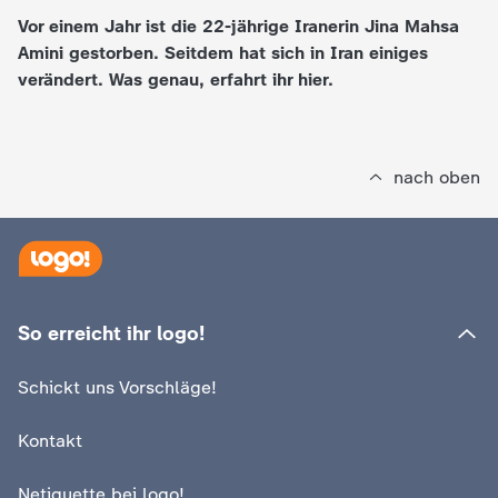
Vor einem Jahr ist die 22-jährige Iranerin Jina Mahsa
e
Amini gestorben. Seitdem hat sich in Iran einiges
verändert. Was genau, erfahrt ihr hier.
K
i
nach oben
n
d
e
So erreicht ihr logo!
r
Schickt uns Vorschläge!
n
Kontakt
a
Netiquette bei logo!