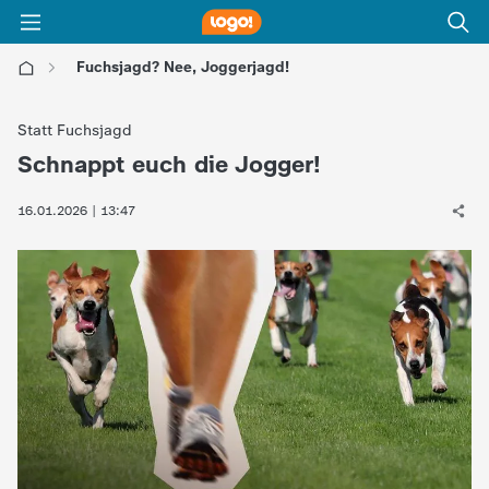
Fuchsjagd? Nee, Joggerjagd!
l
Statt Fuchsjagd
o
Schnappt euch die Jogger!
:
g
16.01.2026 | 13:47
o
!
-
d
i