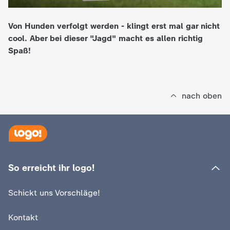
e
Von Hunden verfolgt werden - klingt erst mal gar nicht
cool. Aber bei dieser "Jagd" macht es allen richtig
K
Spaß!
i
n
nach oben
d
e
r
So erreicht ihr logo!
n
Schickt uns Vorschläge!
a
Kontakt