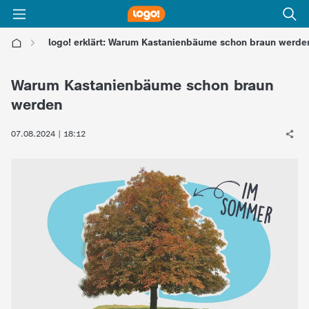
logo! erklärt: Warum Kastanienbäume schon braun werde
l
Warum Kastanienbäume schon braun
o
werden
g
07.08.2024 | 18:12
o
!
-
d
i