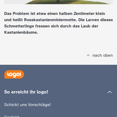
e
Das Problem ist etwa einen halben Zentimeter klein
und heißt Rosskastanienminiermotte. Die Larven dieses
K
Schmetterlings fressen sich durch das Laub der
Kastanienbäume.
i
n
nach oben
d
e
r
So erreicht ihr logo!
n
Schickt uns Vorschläge!
a