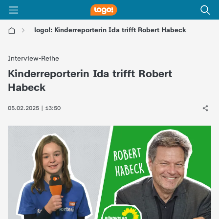
logo!: Kinderreporterin Ida trifft Robert Habeck
l
Interview-Reihe
o
Kinderreporterin Ida trifft Robert
:
Habeck
g
05.02.2025 | 13:50
o
!
-
d
i