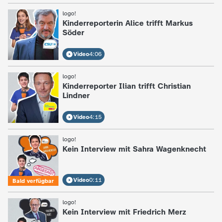
d
logo!
:
Kinderreporterin Alice trifft Markus
e
Söder
s
Video
4:06
Z
logo!
:
Kinderreporter Ilian trifft Christian
Lindner
D
Video
4:15
F
logo!
:
Kein Interview mit Sahra Wagenknecht
Video
0:11
Bald verfügbar
logo!
:
Kein Interview mit Friedrich Merz