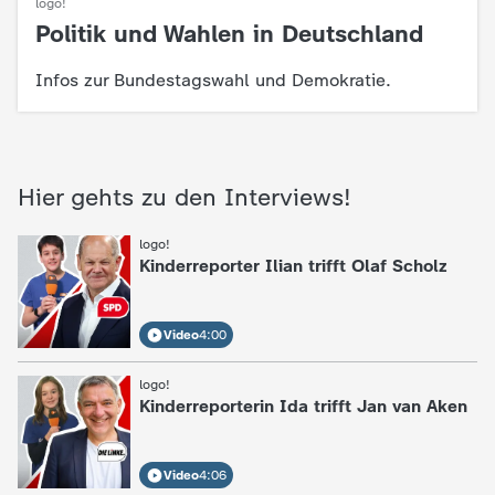
logo!
c
Politik und Wahlen in Deutschland
:
h
Infos zur Bundestagswahl und Demokratie.
r
i
Hier gehts zu den Interviews!
c
logo!
:
Kinderreporter Ilian trifft Olaf Scholz
h
t
Video
4:00
logo!
:
e
Kinderreporterin Ida trifft Jan van Aken
n
Video
4:06