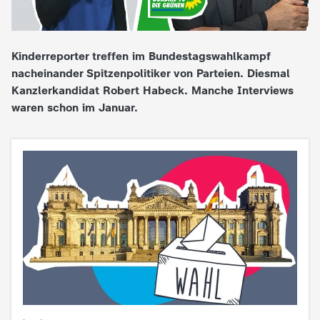
e
Kinderreporter treffen im Bundestagswahlkampf
K
nacheinander Spitzenpolitiker von Parteien. Diesmal
Kanzlerkandidat Robert Habeck. Manche Interviews
i
waren schon im Januar.
n
d
e
r
n
a