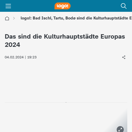
logo!: Bad Ischl, Tartu, Bodø sind die Kulturhauptstädte 
l
Das sind die Kulturhauptstädte Europas
o
2024
g
04.02.2024 | 19:23
o
!
-
d
i