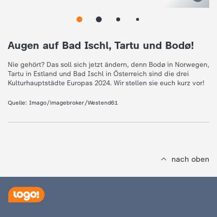
e
K
Augen auf Bad Ischl, Tartu und Bodø!
i
Nie gehört? Das soll sich jetzt ändern, denn Bodø in Norwegen,
Tartu in Estland und Bad Ischl in Österreich sind die drei
Kulturhauptstädte Europas 2024. Wir stellen sie euch kurz vor!
n
Quelle:
Imago/imagebroker/Westend61
d
e
r
nach oben
n
a