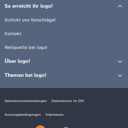
c
So erreicht ihr logo!
h
Schickt uns Vorschläge!
r
Kontakt
i
Netiquette bei logo!
c
Über logo!
h
Themen bei logo!
t
e
Datenschutzeinstellungen
Datenschutz im ZDF
n
Nutzungsbedingungen
Impressum