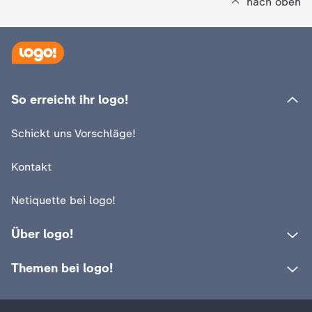
d
nach oben
e
s
So erreicht ihr logo!
Z
Schickt uns Vorschläge!
D
Kontakt
F
Netiquette bei logo!
Über logo!
Themen bei logo!