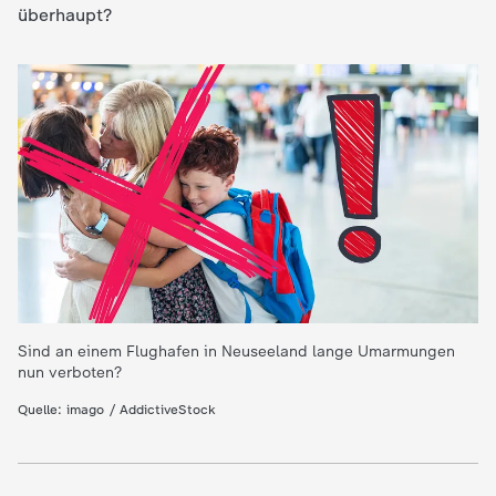
überhaupt?
e
K
i
n
d
e
Sind an einem Flughafen in Neuseeland lange Umarmungen
r
nun verboten?
n
Quelle: imago / AddictiveStock
a