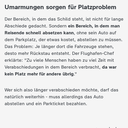
c
Umarmungen sorgen für Platzproblem
h
Der Bereich, in dem das Schild steht, ist nicht für lange
Abschiede gedacht. Sondern
ein Bereich, in dem man
r
Reisende schnell absetzen kann
, ohne sein Auto auf
dem Parkplatz, der etwas kostet, abstellen zu müssen.
i
Das Problem: Je länger dort die Fahrzeuge stehen,
desto mehr Rückstau entsteht. Der Flughafen-Chef
c
erklärte: "Zu viele Menschen haben zu viel Zeit mit
Verabschiedungen in dem Bereich verbracht,
da war
h
kein Platz mehr für andere übrig
."
t
Wer sich also länger verabschieden möchte, darf das
natürlich weiterhin - muss allerdings das Auto
e
abstellen und ein Parkticket bezahlen.
n