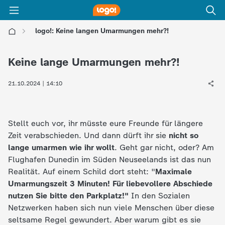
logo!: Keine langen Umarmungen mehr?!
l
Keine lange Umarmungen mehr?!
o
21.10.2024 | 14:10
g
o
Stellt euch vor, ihr müsste eure Freunde für längere
Zeit verabschieden. Und dann dürft ihr sie
nicht so
!
lange umarmen wie ihr wollt
. Geht gar nicht, oder? Am
Flughafen Dunedin im Süden Neuseelands ist das nun
-
Realität. Auf einem Schild dort steht: "
Maximale
Umarmungszeit 3 Minuten! Für liebevollere Abschiede
d
nutzen Sie bitte den Parkplatz!"
In den Sozialen
Netzwerken haben sich nun viele Menschen über diese
i
seltsame Regel gewundert. Aber warum gibt es sie