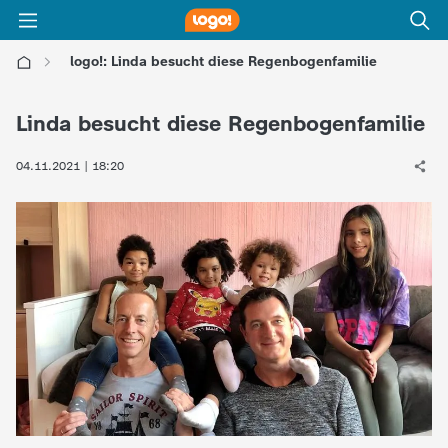
logo!: Linda besucht diese Regenbogenfamilie
l
Linda besucht diese Regenbogenfamilie
o
04.11.2021 | 18:20
g
o
!
-
d
i