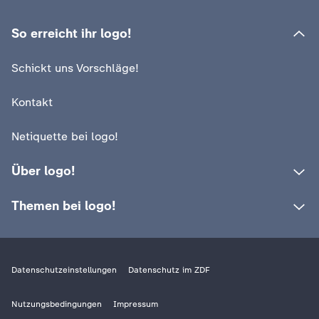
c
So erreicht ihr logo!
h
Schickt uns Vorschläge!
r
Kontakt
i
Netiquette bei logo!
c
Über logo!
h
Themen bei logo!
t
e
Datenschutzeinstellungen
Datenschutz im ZDF
n
Nutzungsbedingungen
Impressum