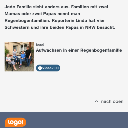
Jede Familie sieht anders aus. Familien mit zwei
e
Mamas oder zwei Papas nennt man
Regenbogenfamilien. Reporterin Linda hat vier
K
Schwestern und ihre beiden Papas in NRW besucht.
i
logo!
:
Aufwachsen in einer Regenbogenfamilie
n
d
Video
2:00
e
r
nach oben
n
a