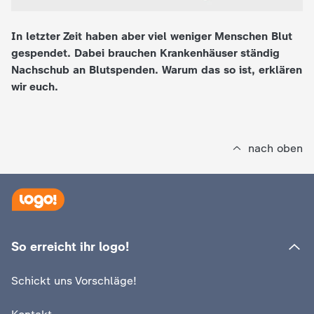
e
In letzter Zeit haben aber viel weniger Menschen Blut
gespendet. Dabei brauchen Krankenhäuser ständig
K
Nachschub an Blutspenden. Warum das so ist, erklären
wir euch.
i
n
nach oben
d
e
r
So erreicht ihr logo!
n
Schickt uns Vorschläge!
a