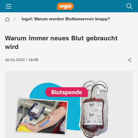
logo!: Warum werden Blutkonserven knapp?
l
Warum immer neues Blut gebraucht
o
wird
g
16.01.2023 | 19:08
o
!
-
d
i