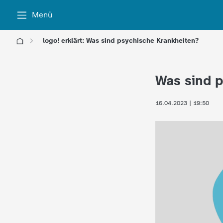
Menü
logo! erklärt: Was sind psychische Krankheiten?
l
Was sind p
o
16.04.2023 | 19:50
g
o
!
-
d