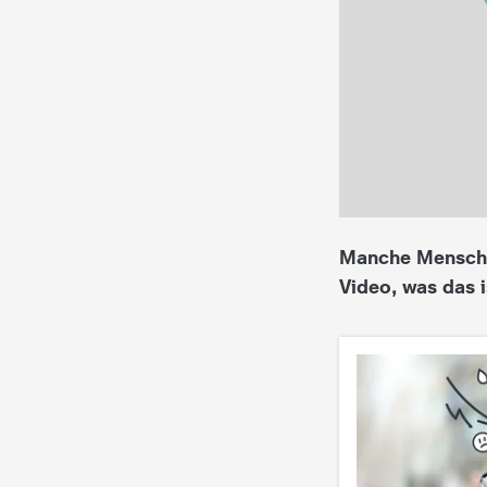
i
e
K
i
n
Manche Menschen
d
Video, was das i
e
r
n
a