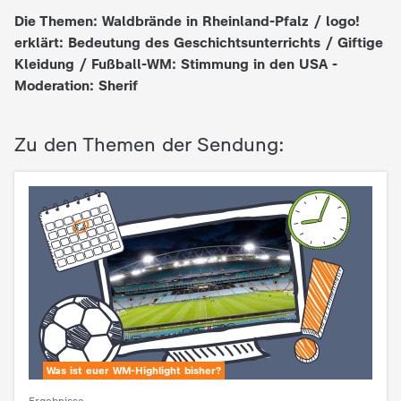
Die Themen: Waldbrände in Rheinland-Pfalz / logo!
e
erklärt: Bedeutung des Geschichtsunterrichts / Giftige
Kleidung / Fußball-WM: Stimmung in den USA -
K
Moderation: Sherif
i
Zu den Themen der Sendung:
n
d
e
r
n
Was ist euer WM-Highlight bisher?
a