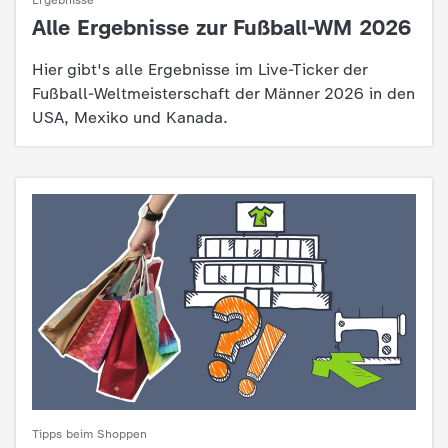
Ergebnisse
c
Alle Ergebnisse zur Fußball-WM 2026
:
h
Hier gibt's alle Ergebnisse im Live-Ticker der
Fußball-Weltmeisterschaft der Männer 2026 in den
r
USA, Mexiko und Kanada.
i
c
h
t
e
n
Tipps beim Shoppen