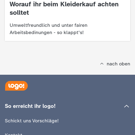
d
Worauf ihr beim Kleiderkauf achten
:
solltet
e
Umweltfreundlich und unter fairen
s
Arbeitsbedinungen - so klappt's!
Z
D
nach oben
F
So erreicht ihr logo!
Schickt uns Vorschläge!