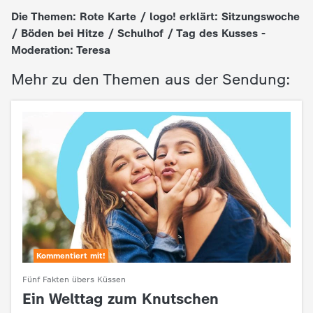
Die Themen: Rote Karte / logo! erklärt: Sitzungswoche
e
/ Böden bei Hitze / Schulhof / Tag des Kusses -
Moderation: Teresa
K
Mehr zu den Themen aus der Sendung:
i
n
d
e
r
Kommentiert mit!
n
Fünf Fakten übers Küssen
a
Ein Welttag zum Knutschen
: