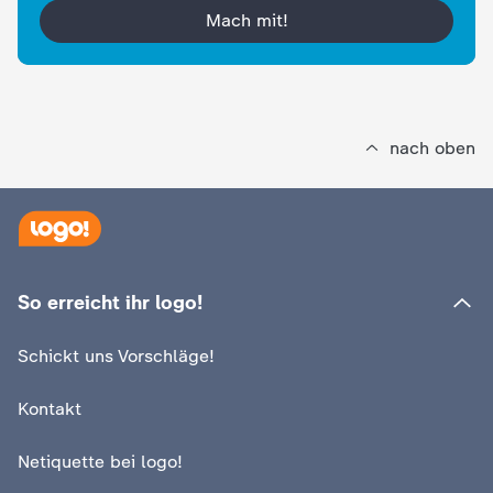
d
Mach mit!
e
s
nach oben
Z
D
F
So erreicht ihr logo!
Schickt uns Vorschläge!
Kontakt
Netiquette bei logo!