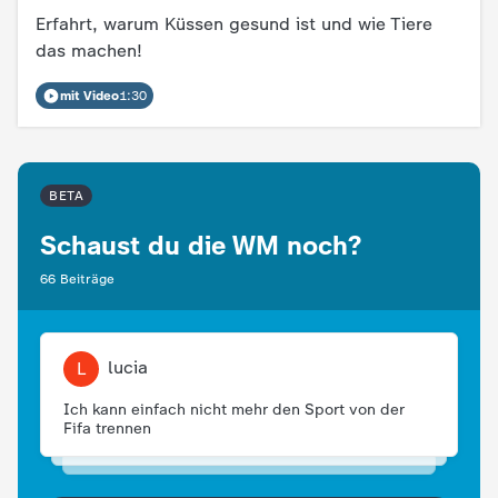
c
Erfahrt, warum Küssen gesund ist und wie Tiere
das machen!
h
mit Video
1:30
r
i
BETA
c
Schaust du die WM noch?
66 Beiträge
h
t
lucia
L
e
Ich kann einfach nicht mehr den Sport von der
Fifa trennen
n