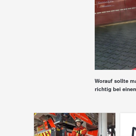
i
e
K
i
n
d
Worauf sollte m
richtig bei ein
e
r
n
a