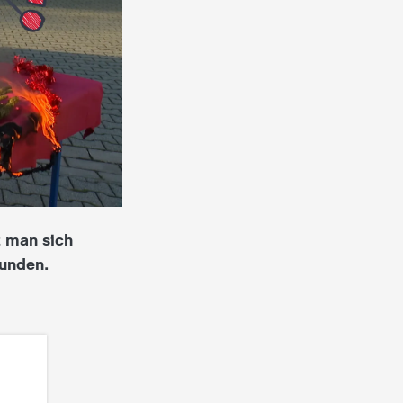
t man sich
funden.