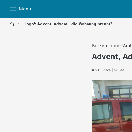
Menü
logo!: Advent, Advent - die Wohnung brennt?!
l
Kerzen in der Wei
o
Advent, Ad
:
g
07.12.2024 | 08:00
o
!
-
d