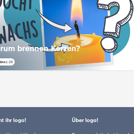
!
rum brennen Kerzen?
deo
1:26
t ihr logo!
Über logo!