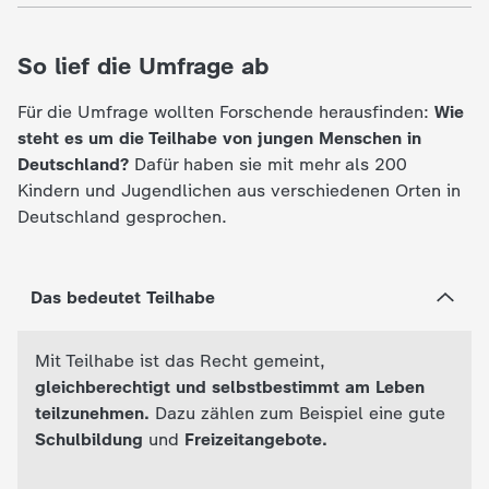
c
So lief die Umfrage ab
h
Für die Umfrage wollten Forschende herausfinden:
Wie
r
steht es um die Teilhabe von jungen Menschen in
Deutschland?
Dafür haben sie mit mehr als 200
i
Kindern und Jugendlichen aus verschiedenen Orten in
Deutschland gesprochen.
c
h
Das bedeutet Teilhabe
t
Mit Teilhabe ist das Recht gemeint,
e
gleichberechtigt und selbstbestimmt am Leben
teilzunehmen.
Dazu zählen zum Beispiel eine gute
n
Schulbildung
und
Freizeitangebote.