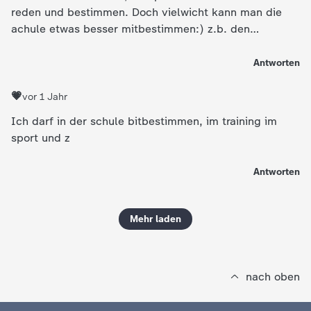
reden und bestimmen. Doch vielwicht kann man die
achule etwas besser mitbestimmen:) z.b. den
schulhof❣️leibe grüße🎀🎀🎀 eure💗🥰
Antworten
💗
vor 1 Jahr
Ich darf in der schule bitbestimmen, im training im
sport und z
Antworten
Mehr laden
nach oben