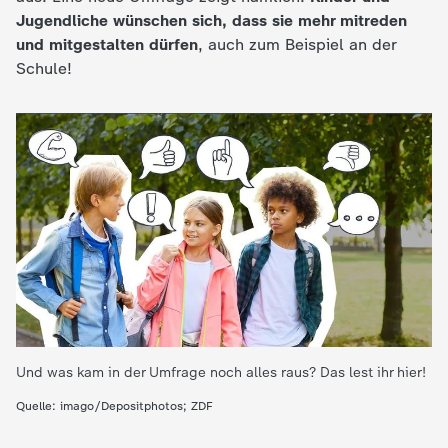
Jugendliche wünschen sich, dass sie mehr mitreden
e
und mitgestalten dürfen
, auch zum Beispiel an der
Schule!
K
i
n
d
e
r
n
Und was kam in der Umfrage noch alles raus? Das lest ihr hier!
Quelle: imago/Depositphotos; ZDF
a