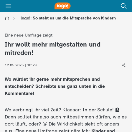
logo!: So steht es um die Mitsprache von Kindern
l
Eine neue Umfrage zeigt
o
Ihr wollt mehr mitgestalten und
:
mitreden!
g
12.05.2025 | 18:29
o
Wo würdet ihr gerne mehr mitsprechen und
!
entscheiden? Schreibts uns ganz unten in die
Kommentare!
-
Wo verbringt ihr viel Zeit? Klaaaar: In der Schule! 🏫
d
Dann solltet ihr also auch mitbestimmen dürfen, wie es
dort läuft, oder? 🤔 Die Wirklichkeit sieht oft anders
i
aus. Eine neue Umfrage zeigt nämlich:
Kinder und