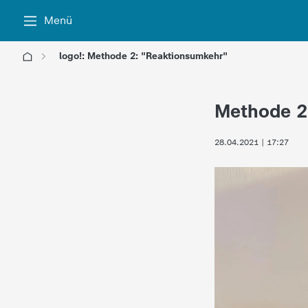
Menü
logo!: Methode 2: "Reaktionsumkehr"
l
Methode 2
o
28.04.2021 | 17:27
g
o
!
-
d