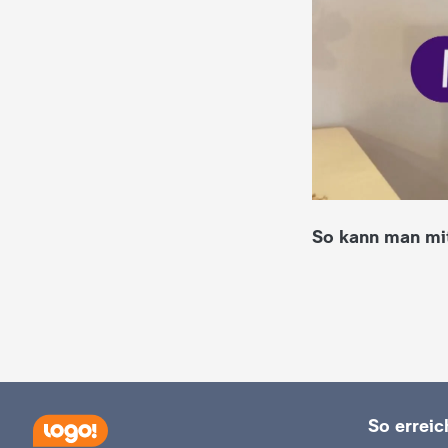
i
e
K
i
n
So kann man mi
d
e
r
n
So erreich
a