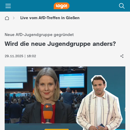
Live vom AfD-Treffen in Gießen
l
Neue AfD-Jugendgruppe gegründet
o
Wird die neue Jugendgruppe anders?
:
g
29.11.2025 | 18:02
o
!
-
d
i