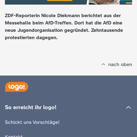
e
ZDF-Reporterin Nicole Diekmann berichtet aus der
Messehalle beim AfD-Treffen. Dort hat die AfD eine
K
neue Jugendorganisation gegründet. Zehntausende
protestierten dagegen.
i
n
nach oben
d
e
r
So erreicht ihr logo!
n
Schickt uns Vorschläge!
a
Kontakt