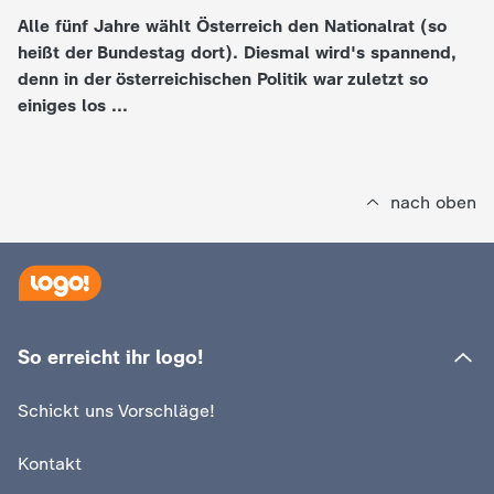
Alle fünf Jahre wählt Österreich den Nationalrat (so
e
heißt der Bundestag dort). Diesmal wird's spannend,
denn in der österreichischen Politik war zuletzt so
K
einiges los ...
i
n
nach oben
d
e
r
So erreicht ihr logo!
n
Schickt uns Vorschläge!
a
Kontakt